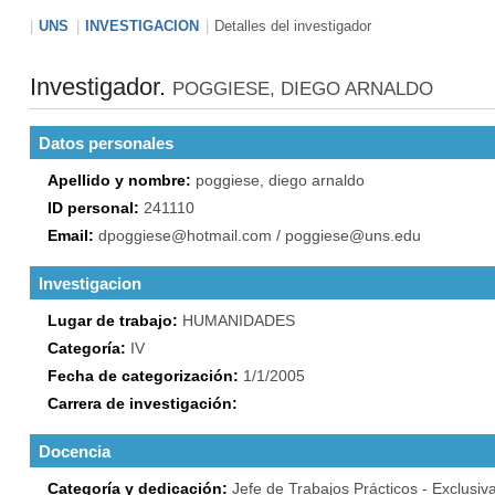
UNS
INVESTIGACION
Detalles del investigador
Investigador.
POGGIESE, DIEGO ARNALDO
Datos personales
Apellido y nombre:
poggiese, diego arnaldo
ID personal:
241110
Email:
dpoggiese@hotmail.com / poggiese@uns.edu
Investigacion
Lugar de trabajo:
HUMANIDADES
Categoría:
IV
Fecha de categorización:
1/1/2005
Carrera de investigación:
Docencia
Categoría y dedicación:
Jefe de Trabajos Prácticos - Exclusiv