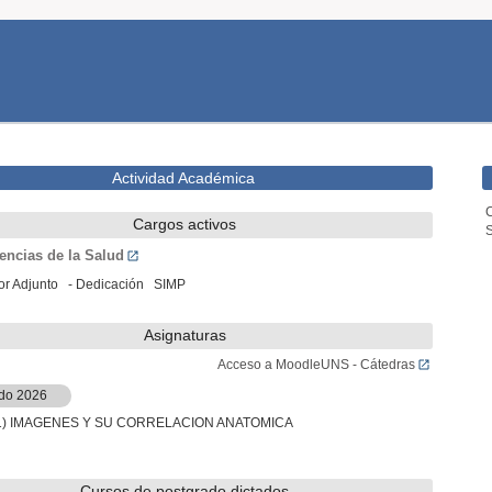
Actividad Académica
C
Cargos activos
encias de la Salud
or Adjunto - Dedicación SIMP
Asignaturas
Acceso a MoodleUNS - Cátedras
do 2026
1) IMAGENES Y SU CORRELACION ANATOMICA
Cursos de postgrado dictados