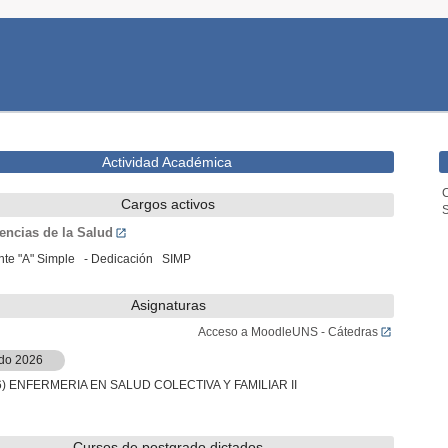
Actividad Académica
C
Cargos activos
encias de la Salud
te "A" Simple - Dedicación SIMP
Asignaturas
Acceso a MoodleUNS - Cátedras
do 2026
6) ENFERMERIA EN SALUD COLECTIVA Y FAMILIAR II
Cursos de postgrado dictados